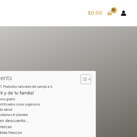
$
0.00
tents
Productos naturales del campo a ti.
i y de tu familia!
ios gratís
rtificados como orgánicos
ás salud
idamos el planeta
 en descuento…
frescas
bles frescos