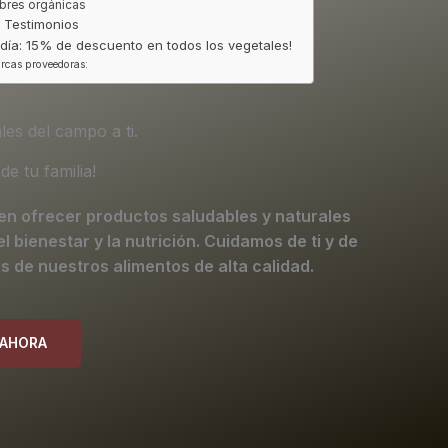
res orgánicas
 Testimonios
 día: 15% de descuento en todos los vegetales!
rcas proveedoras:
es del campo a ti.
de tu familia!
n ofrecer productos saludables y naturales
 bienestar y la nutrición. Cuidamos de ti y de
és de nuestros alimentos de alta calidad.
AHORA