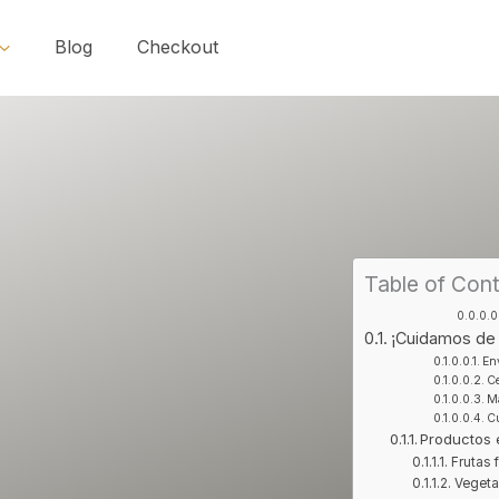
Blog
Checkout
Table of Con
¡Cuidamos de t
Env
Ce
M
Cu
Productos
Frutas 
Vegeta