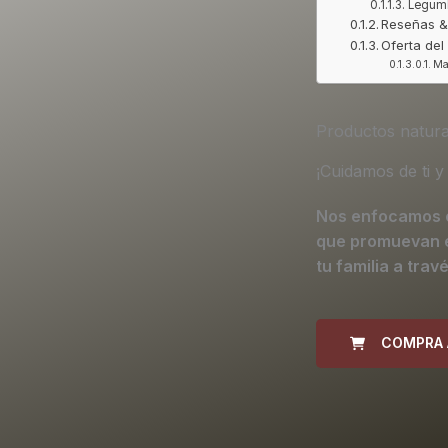
Legumb
Reseñas &
Oferta del
Ma
Productos natural
¡Cuidamos de ti y 
Nos enfocamos e
que promuevan el
tu familia a trav
COMPRA 