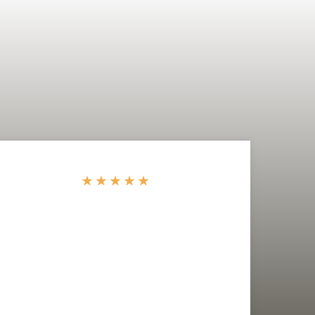
★
★
★
★
★