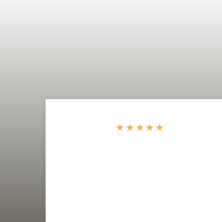
★
★
★
★
★