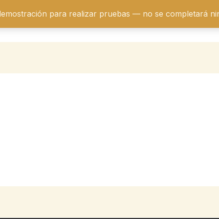
 demostración para realizar pruebas — no se completará n
Blog
Checkout