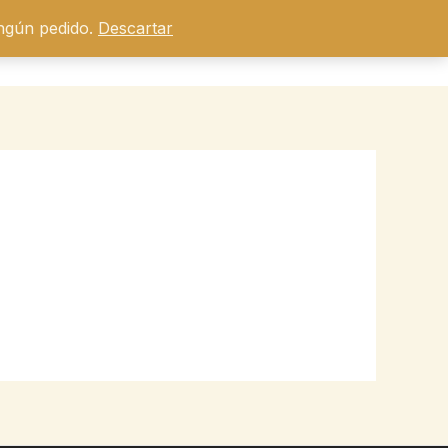
ingún pedido.
Descartar
$
0.00