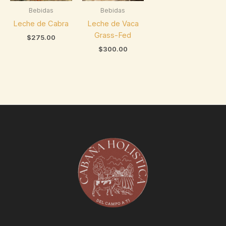
Bebidas
Bebidas
Leche de Cabra
Leche de Vaca
Grass-Fed
$
275.00
$
300.00