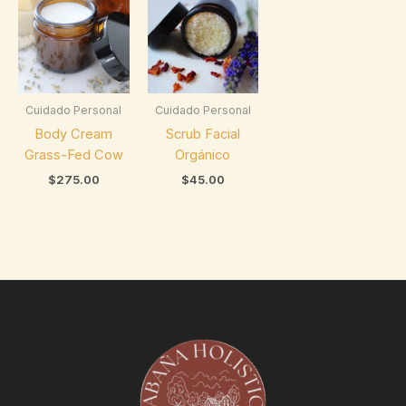
Cuidado Personal
Cuidado Personal
Body Cream
Scrub Facial
Grass-Fed Cow
Orgánico
$
275.00
$
45.00